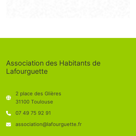
Association des Habitants de
Lafourguette
2 place des Glières
31100 Toulouse
07 49 75 92 91
association@lafourguette.fr