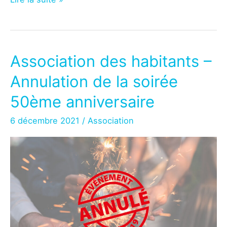
des
habitants
–
Un
Association des habitants –
« tote
Annulation de la soirée
bag »
pour
50ème anniversaire
son
6 décembre 2021
/
Association
50ème
anniversaire