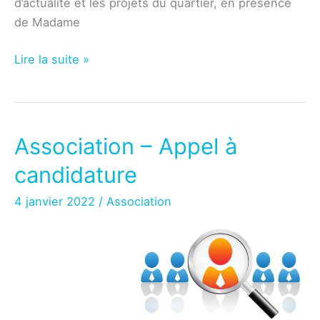
d’actualité et les projets du quartier, en présence
de Madame
Association
Lire la suite »
–
Réunion
publique
du
Association – Appel à
mardi
candidature
1er
février
4 janvier 2022
/
Association