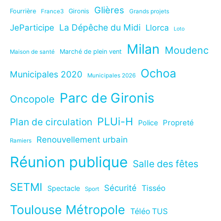
Glières
Fourrière
Gironis
France3
Grands projets
La Dépêche du Midi
JeParticipe
Llorca
Loto
Milan
Moudenc
Marché de plein vent
Maison de santé
Ochoa
Municipales 2020
Municipales 2026
Parc de Gironis
Oncopole
PLUi-H
Plan de circulation
Propreté
Police
Renouvellement urbain
Ramiers
Réunion publique
Salle des fêtes
SETMI
Sécurité
Tisséo
Spectacle
Sport
Toulouse Métropole
Téléo TUS