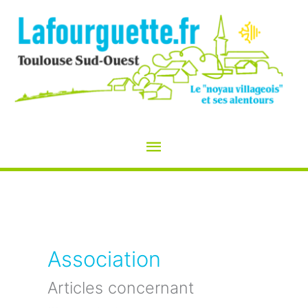
Aller
au
contenu
Menu
principal
Association
Articles concernant