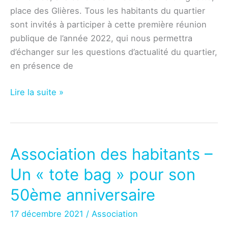
place des Glières. Tous les habitants du quartier
sont invités à participer à cette première réunion
publique de l’année 2022, qui nous permettra
d’échanger sur les questions d’actualité du quartier,
en présence de
Association
Lire la suite »
–
Réunion
publique
du
Association des habitants –
mardi
Un « tote bag » pour son
4
janvier
50ème anniversaire
2022
17 décembre 2021
/
Association