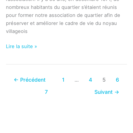
nombreux habitants du quartier s’étaient réunis
pour former notre association de quartier afin de
préserver et améliorer le cadre de vie du noyau
villageois
Association
Lire la suite »
des
habitants
–
Soirée
←
Précédent
1
…
4
5
6
50ème
7
Suivant
→
anniversaire