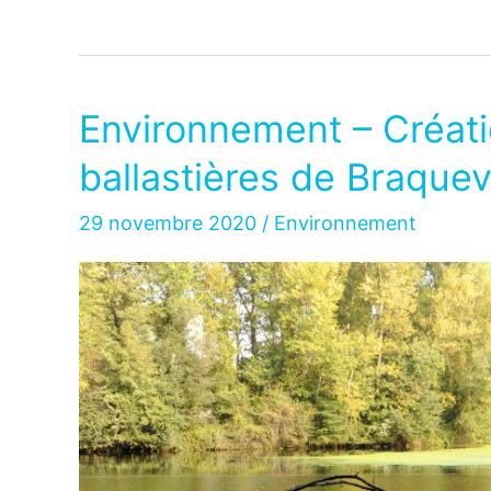
–
Mise
en
place
Environnement – Créati
de
ballastières de Braquevi
la
ZFE
29 novembre 2020
/
Environnement
décalée
à
la
rentrée
2021