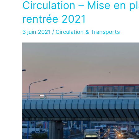
Circulation – Mise en p
20
rentrée 2021
ans
après
3 juin 2021
/
Circulation & Transports
…