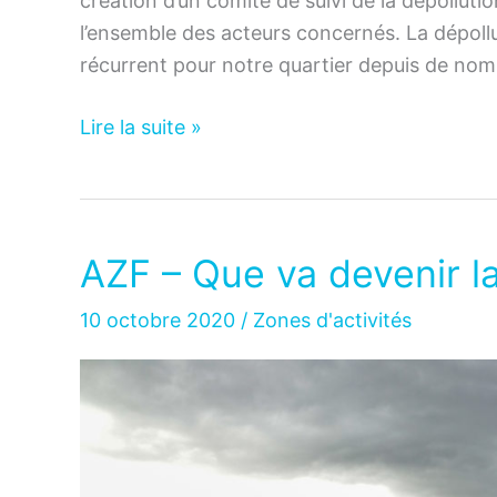
création d’un comité de suivi de la dépolluti
l’ensemble des acteurs concernés. La dépollut
récurrent pour notre quartier depuis de no
Environnement
Lire la suite »
–
Création
d’un
comité
AZF – Que va devenir la 
de
suivi
10 octobre 2020
/
Zones d'activités
des
ballastières
de
Braqueville