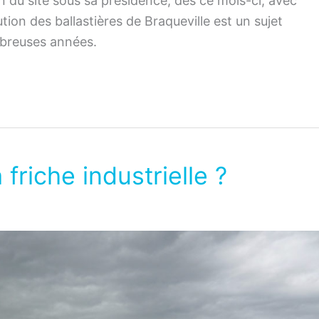
on du site sous sa présidence, dès ce mois-ci, avec
ion des ballastières de Braqueville est un sujet
mbreuses années.
friche industrielle ?