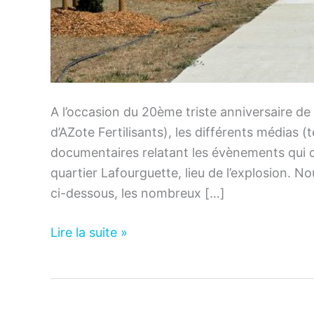
A l’occasion du 20ème triste anniversaire de 
d’AZote Fertilisants), les différents médias (t
documentaires relatant les évènements qui o
quartier Lafourguette, lieu de l’explosion. N
ci-dessous, les nombreux […]
Revue
Lire la suite »
de
presse
–
AZF,