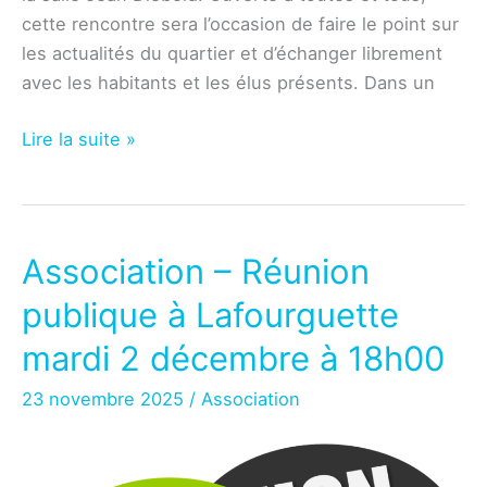
cette rencontre sera l’occasion de faire le point sur
les actualités du quartier et d’échanger librement
avec les habitants et les élus présents. Dans un
Association
Lire la suite »
–
Réunion
publique
du
Association – Réunion
mardi
publique à Lafourguette
5
mai
mardi 2 décembre à 18h00
à
23 novembre 2025
/
Association
18
heures