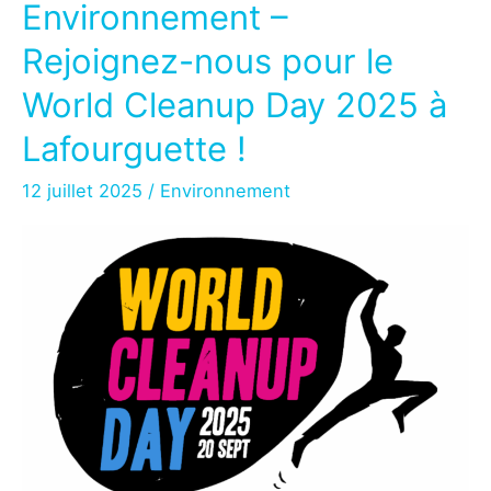
:
Environnement –
un
Rejoignez-nous pour le
succès
collectif
World Cleanup Day 2025 à
pour
Lafourguette !
l’environnement
!
12 juillet 2025
/
Environnement