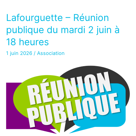
Lafourguette – Réunion
publique du mardi 2 juin à
18 heures
1 juin 2026
/
Association