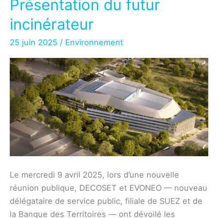
Présentation du futur
World
Cleanup
incinérateur
Day
25 juin 2025
/
Environnement
2025
à
Lafourguette
!
Le mercredi 9 avril 2025, lors d’une nouvelle
réunion publique, DECOSET et EVONEO — nouveau
délégataire de service public, filiale de SUEZ et de
la Banque des Territoires — ont dévoilé les