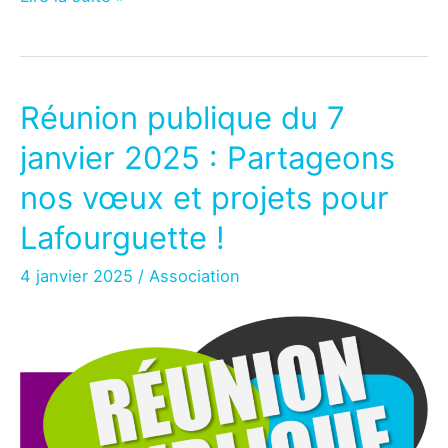
de
l’incinérateur
:
DECOSET
Réunion publique du 7
confirme
janvier 2025 : Partageons
sa
décision
nos vœux et projets pour
Lafourguette !
4 janvier 2025
/
Association