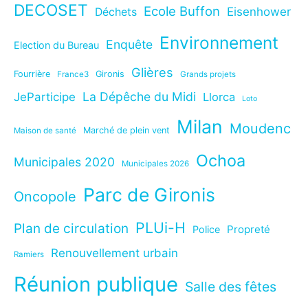
DECOSET
Ecole Buffon
Eisenhower
Déchets
Environnement
Enquête
Election du Bureau
Glières
Fourrière
Gironis
France3
Grands projets
La Dépêche du Midi
JeParticipe
Llorca
Loto
Milan
Moudenc
Marché de plein vent
Maison de santé
Ochoa
Municipales 2020
Municipales 2026
Parc de Gironis
Oncopole
PLUi-H
Plan de circulation
Propreté
Police
Renouvellement urbain
Ramiers
Réunion publique
Salle des fêtes