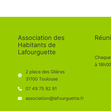
contribution
de
Lafourguette
à
la
Association des
Réuni
consultation
Habitants de
publique
Lafourguette
Chaque
à 18h0
2 place des Glières
31100 Toulouse
07 49 75 92 91
association@lafourguette.fr