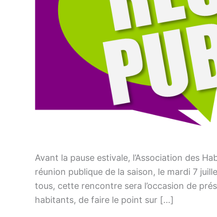
Avant la pause estivale, l’Association des Ha
réunion publique de la saison, le mardi 7 juill
tous, cette rencontre sera l’occasion de pré
habitants, de faire le point sur […]