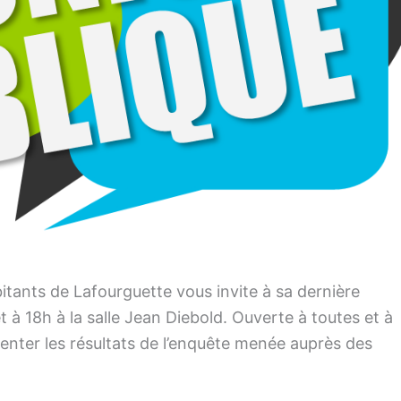
bitants de Lafourguette vous invite à sa dernière
et à 18h à la salle Jean Diebold. Ouverte à toutes et à
senter les résultats de l’enquête menée auprès des