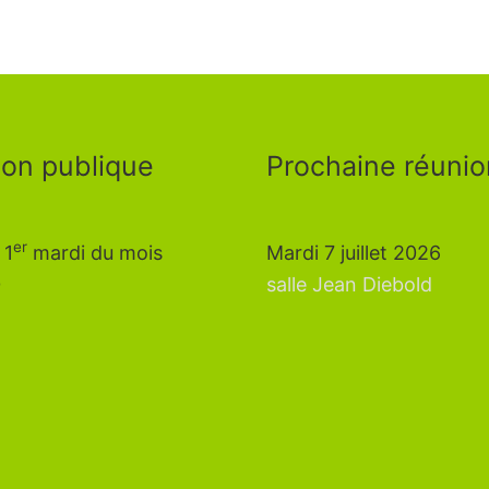
on publique
Prochaine réunio
er
 1
mardi du mois
Mardi 7 juillet 2026
0
salle Jean Diebold