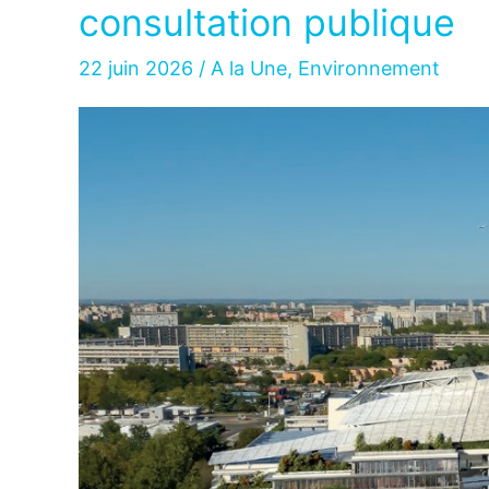
consultation publique
22 juin 2026
/
A la Une
,
Environnement