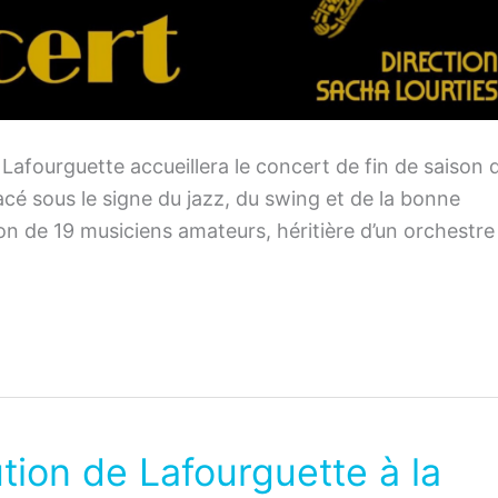
e Lafourguette accueillera le concert de fin de saison 
cé sous le signe du jazz, du swing et de la bonne
n de 19 musiciens amateurs, héritière d’un orchestre
tion de Lafourguette à la