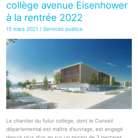
collège avenue Eisenhower
6
juillet
à la rentrée 2022
2021
15 mars 2021
/
Services publics
Le chantier du futur collège, dont le Conseil
départemental est maître d’ouvrage, est engagé
depuis plus d’un an sur un terrain de 2 hectares