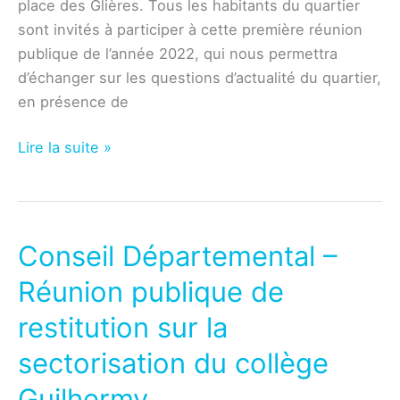
place des Glières. Tous les habitants du quartier
sont invités à participer à cette première réunion
publique de l’année 2022, qui nous permettra
d’échanger sur les questions d’actualité du quartier,
en présence de
Association
Lire la suite »
–
Réunion
publique
du
Conseil Départemental –
mardi
Réunion publique de
4
janvier
restitution sur la
2022
sectorisation du collège
Guilhermy