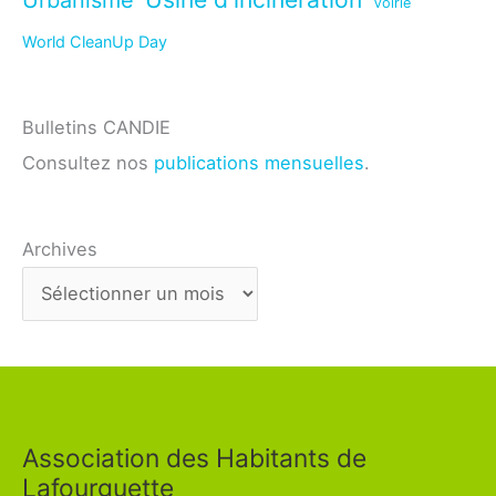
Urbanisme
Voirie
World CleanUp Day
Bulletins CANDIE
Consultez nos
publications mensuelles
.
Archives
Association des Habitants de
Lafourguette