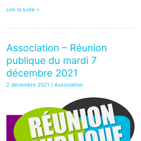
Conseil
Lire la suite »
Départemental
–
Réunion
publique
Association – Réunion
de
publique du mardi 7
restitution
sur
décembre 2021
la
2 décembre 2021
/
Association
sectorisation
du
collège
Guilhermy