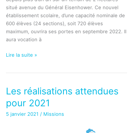
situé avenue du Général Eisenhower. Ce nouvel
établissement scolaire, d’une capacité nominale de
600 élèves (24 sections), soit 720 élèves
maximum, ouvrira ses portes en septembre 2022. Il
aura vocation à
Education
Lire la suite »
–
Ouverture
du
collège
Les réalisations attendues
avenue
pour 2021
Eisenhower
à
5 janvier 2021
/
Missions
la
rentrée