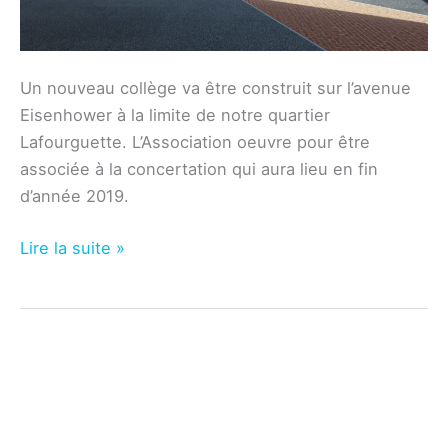
Un nouveau collège va être construit sur l’avenue
Eisenhower à la limite de notre quartier
Lafourguette. L’Association oeuvre pour être
associée à la concertation qui aura lieu en fin
d’année 2019.
Education
Lire la suite »
–
Construction
du
collège
Saint-
Simon