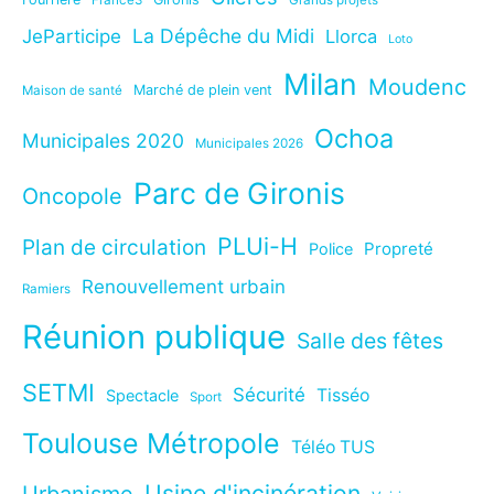
France3
Grands projets
La Dépêche du Midi
JeParticipe
Llorca
Loto
Milan
Moudenc
Marché de plein vent
Maison de santé
Ochoa
Municipales 2020
Municipales 2026
Parc de Gironis
Oncopole
PLUi-H
Plan de circulation
Propreté
Police
Renouvellement urbain
Ramiers
Réunion publique
Salle des fêtes
SETMI
Sécurité
Tisséo
Spectacle
Sport
Toulouse Métropole
Téléo TUS
Usine d'incinération