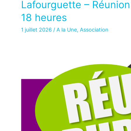
Lafourguette – Réunion 
18 heures
1 juillet 2026
/
A la Une
,
Association