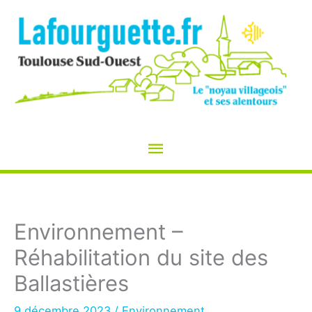
Aller
au
contenu
Menu
principal
Environnement –
Réhabilitation du site des
Ballastières
9 décembre 2023
/
Environnement