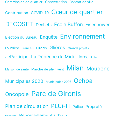
Concertation
Commission de quartier
Contrat de ville
Cœur de quartier
Contribution
COVID-19
DECOSET
Ecole Buffon
Eisenhower
Déchets
Environnement
Enquête
Election du Bureau
Glières
Fourrière
Gironis
France3
Grands projets
La Dépêche du Midi
JeParticipe
Llorca
Loto
Milan
Moudenc
Marché de plein vent
Maison de santé
Ochoa
Municipales 2020
Municipales 2026
Parc de Gironis
Oncopole
PLUi-H
Plan de circulation
Propreté
Police
Renouvellement urbain