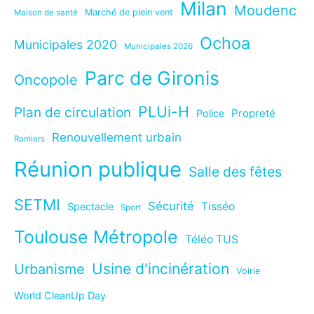
Milan
Moudenc
Marché de plein vent
Maison de santé
Ochoa
Municipales 2020
Municipales 2026
Parc de Gironis
Oncopole
PLUi-H
Plan de circulation
Propreté
Police
Renouvellement urbain
Ramiers
Réunion publique
Salle des fêtes
SETMI
Sécurité
Tisséo
Spectacle
Sport
Toulouse Métropole
Téléo TUS
Usine d'incinération
Urbanisme
Voirie
World CleanUp Day