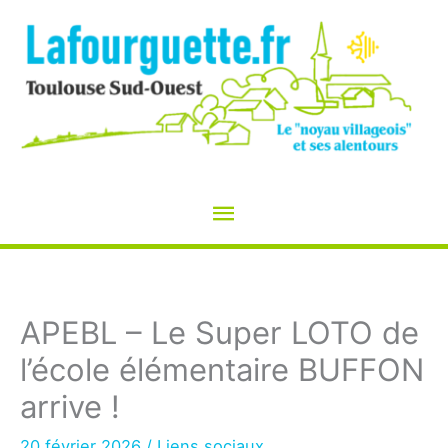
Aller
au
contenu
Menu
principal
APEBL – Le Super LOTO de
l’école élémentaire BUFFON
arrive !
20 février 2026
/
Liens sociaux