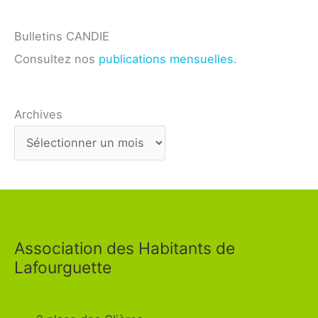
Bulletins CANDIE
Consultez nos
publications mensuelles
.
Archives
Association des Habitants de
Lafourguette