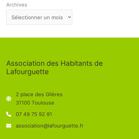
Archives
Association des Habitants de
Lafourguette
2 place des Glières
31100 Toulouse
07 49 75 92 91
association@lafourguette.fr