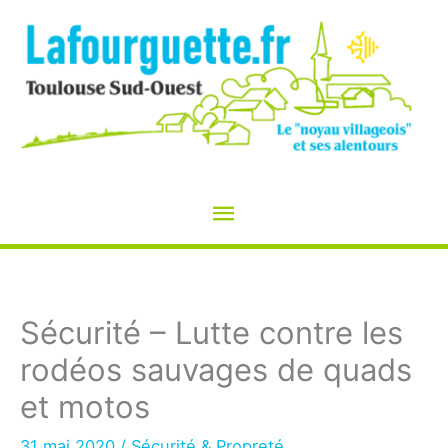
Aller
au
contenu
Menu
principal
Sécurité – Lutte contre les
rodéos sauvages de quads
et motos
31 mai 2020
/
Sécurité & Propreté