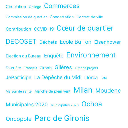
Commerces
Circulation
Collège
Concertation
Commission de quartier
Contrat de ville
Cœur de quartier
Contribution
COVID-19
DECOSET
Ecole Buffon
Eisenhower
Déchets
Environnement
Enquête
Election du Bureau
Glières
Fourrière
Gironis
France3
Grands projets
La Dépêche du Midi
JeParticipe
Llorca
Loto
Milan
Moudenc
Marché de plein vent
Maison de santé
Ochoa
Municipales 2020
Municipales 2026
Parc de Gironis
Oncopole