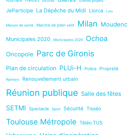
Fourrière
Gironis
France3
Grands projets
La Dépêche du Midi
JeParticipe
Llorca
Loto
Milan
Moudenc
Marché de plein vent
Maison de santé
Ochoa
Municipales 2020
Municipales 2026
Parc de Gironis
Oncopole
PLUi-H
Plan de circulation
Propreté
Police
Renouvellement urbain
Ramiers
Réunion publique
Salle des fêtes
SETMI
Sécurité
Tisséo
Spectacle
Sport
Toulouse Métropole
Téléo TUS