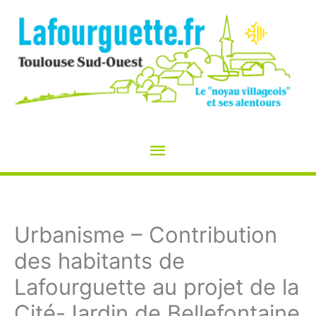
Aller
au
contenu
Menu
principal
Urbanisme – Contribution
des habitants de
Lafourguette au projet de la
Cité-Jardin de Bellefontaine