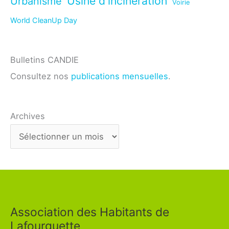
Usine d'incinération
Urbanisme
Voirie
World CleanUp Day
Bulletins CANDIE
Consultez nos
publications mensuelles
.
Archives
Association des Habitants de
Lafourguette