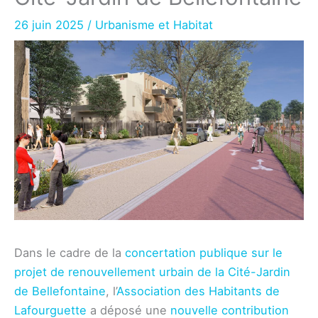
26 juin 2025
/
Urbanisme et Habitat
Dans le cadre de la
concertation publique sur le
projet de renouvellement urbain de la Cité-Jardin
de Bellefontaine
, l’
Association des Habitants de
Lafourguette
a déposé une
nouvelle contribution