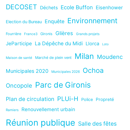
DECOSET
Ecole Buffon
Eisenhower
Déchets
Environnement
Enquête
Election du Bureau
Glières
Fourrière
Gironis
France3
Grands projets
La Dépêche du Midi
JeParticipe
Llorca
Loto
Milan
Moudenc
Marché de plein vent
Maison de santé
Ochoa
Municipales 2020
Municipales 2026
Parc de Gironis
Oncopole
PLUi-H
Plan de circulation
Propreté
Police
Renouvellement urbain
Ramiers
Réunion publique
Salle des fêtes