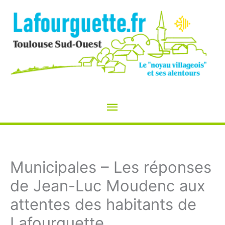
Aller
au
contenu
Menu
principal
Municipales – Les réponses
de Jean-Luc Moudenc aux
attentes des habitants de
Lafourguette