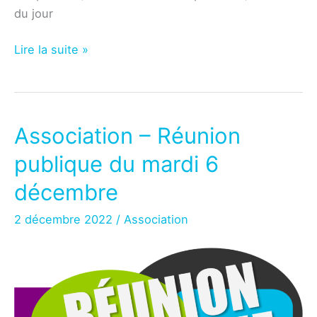
du jour
Association
Lire la suite »
–
Réunion
publique
du
Association – Réunion
mardi
publique du mardi 6
7
février
décembre
2 décembre 2022
/
Association