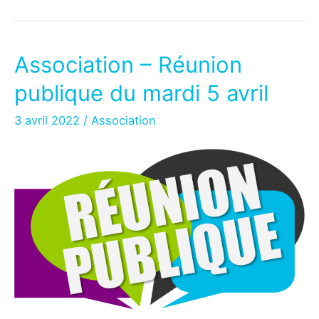
Réunion
publique
du
Association – Réunion
mardi
publique du mardi 5 avril
6
décembre
3 avril 2022
/
Association