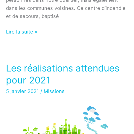
personnes dans notre quartier, mais également
dans les communes voisines. Ce centre d’incendie
et de secours, baptisé
Lafourguette
Lire la suite »
–
Construction
en
cours
Les réalisations attendues
de
pour 2021
la
caserne
5 janvier 2021
/
Missions
SDIS31