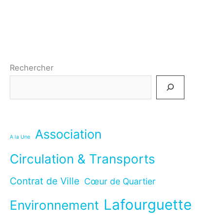
pour
2021
Rechercher
Association
A la Une
Circulation & Transports
Contrat de Ville
Cœur de Quartier
Lafourguette
Environnement