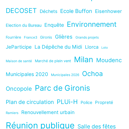
DECOSET
Ecole Buffon
Eisenhower
Déchets
Environnement
Enquête
Election du Bureau
Glières
Fourrière
Gironis
France3
Grands projets
La Dépêche du Midi
JeParticipe
Llorca
Loto
Milan
Moudenc
Marché de plein vent
Maison de santé
Ochoa
Municipales 2020
Municipales 2026
Parc de Gironis
Oncopole
PLUi-H
Plan de circulation
Propreté
Police
Renouvellement urbain
Ramiers
Réunion publique
Salle des fêtes