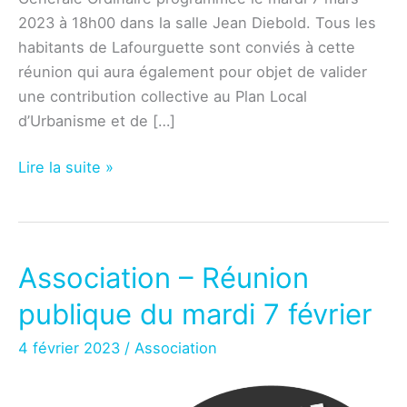
2023 à 18h00 dans la salle Jean Diebold. Tous les
habitants de Lafourguette sont conviés à cette
réunion qui aura également pour objet de valider
une contribution collective au Plan Local
d’Urbanisme et de […]
Association
Lire la suite »
–
Assemblée
Générale
du
Association – Réunion
7
publique du mardi 7 février
mars
2023
4 février 2023
/
Association