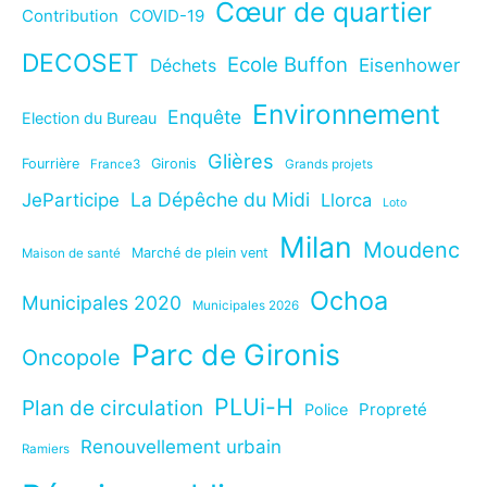
Cœur de quartier
Contribution
COVID-19
DECOSET
Ecole Buffon
Eisenhower
Déchets
Environnement
Enquête
Election du Bureau
Glières
Fourrière
Gironis
France3
Grands projets
La Dépêche du Midi
JeParticipe
Llorca
Loto
Milan
Moudenc
Marché de plein vent
Maison de santé
Ochoa
Municipales 2020
Municipales 2026
Parc de Gironis
Oncopole
PLUi-H
Plan de circulation
Propreté
Police
Renouvellement urbain
Ramiers