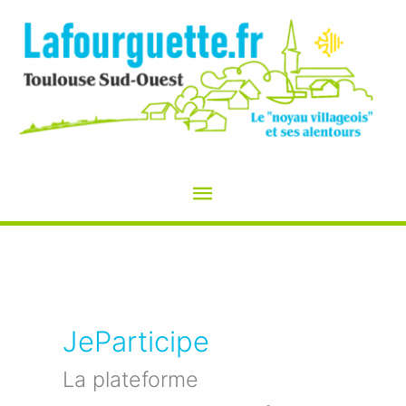
Aller
au
contenu
Menu
principal
JeParticipe
La plateforme