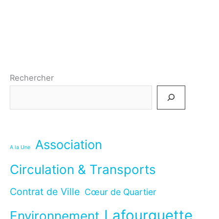
un
projet
de
renouvellement
urbain
partagé
Rechercher
avec
les
habitants
Association
A la Une
Circulation & Transports
Contrat de Ville
Cœur de Quartier
Lafourguette
Environnement