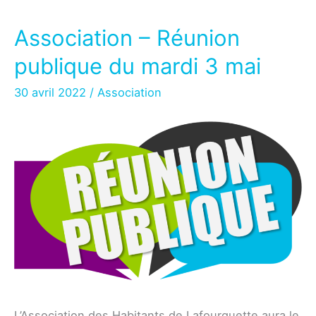
Générale
du
Association – Réunion
7
publique du mardi 3 mai
mars
2023
30 avril 2022
/
Association
L’Association des Habitants de Lafourguette aura le