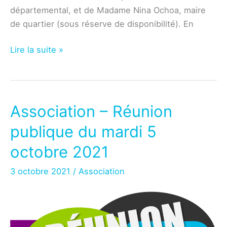
départemental, et de Madame Nina Ochoa, maire
de quartier (sous réserve de disponibilité). En
Association
Lire la suite »
–
Réunion
publique
du
Association – Réunion
mardi
publique du mardi 5
5
avril
octobre 2021
3 octobre 2021
/
Association